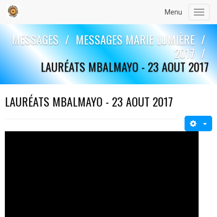
Menu
Toggl
navig
MESSAGES
/
MESSAGES MARIE LUMIÈRE
/
2017
/
LAURÉATS MBALMAYO - 23 AOUT 2017
LAURÉATS MBALMAYO - 23 AOUT 2017