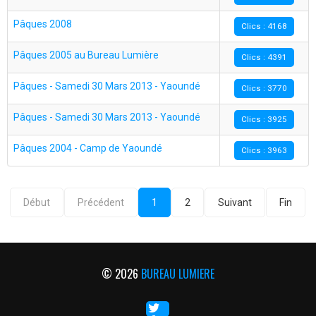
Pâques 2008
Clics : 4168
Pâques 2005 au Bureau Lumière
Clics : 4391
Pâques - Samedi 30 Mars 2013 - Yaoundé
Clics : 3770
Pâques - Samedi 30 Mars 2013 - Yaoundé
Clics : 3925
Pâques 2004 - Camp de Yaoundé
Clics : 3963
Début
Précédent
1
2
Suivant
Fin
© 2026
BUREAU LUMIERE