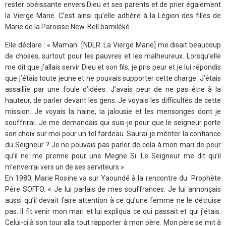
rester obéissante envers Dieu et ses parents et de prier également
la Vierge Marie. C’est ainsi qu’elle adhère à la Légion des filles de
Marie de la Paroisse New-Bell bamiléké.
Elle déclare : « Maman [NDLR: La Vierge Marie] me disait beaucoup
de choses, surtout pour les pauvres et les malheureux. Lorsqu’elle
me dit que j’allais servir Dieu et son fils, je pris peur et je lui répondis
que j’étais toute jeune et ne pouvais supporter cette charge. J’étais
assaillie par une foule d’idées. J’avais peur de ne pas être à la
hauteur, de parler devant les gens. Je voyais les difficultés de cette
mission. Je voyais la haine, la jalousie et les mensonges dont je
souffrirai. Je me demandais qui suis-je pour que le seigneur porte
son choix sur moi pour un tel fardeau. Saurai-je mériter la confiance
du Seigneur ? Je ne pouvais pas parler de cela à mon mari de peur
qu’il ne me prenne pour une Megne Si. Le Seigneur me dit qu’il
m’enverrai vers un de ses serviteurs ».
En 1980, Marie Rosine va sur Yaoundé à la rencontre du Prophète
Père SOFFO. « Je lui parlais de mes souffrances. Je lui annonçais
aussi qu’il devait faire attention à ce qu’une femme ne le détruise
pas. Il fit venir mon mari et lui expliqua ce qui passait et qui j’étais.
Celui-ci à son tour alla tout rapporter à mon père. Mon père se mit à