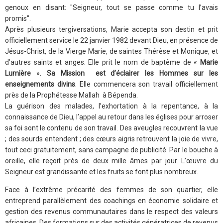
genoux en disant: "Seigneur, tout se passe comme tu l’avais
promis".
Après plusieurs tergiversations, Marie accepta son destin et prit
officiellement service le 22 janvier 1982 devant Dieu, en présence de
Jésus-Christ, de la Vierge Marie, de saintes Thérèse et Monique, et
d’autres saints et anges. Elle prit le nom de baptême de «
Marie
Lumière
».
Sa Mission est d’éclairer les Hommes sur les
enseignements divins
. Elle commencera son travail officiellement
près de la Prophétesse Mallah à Bépenda.
La guérison des malades, l’exhortation à la repentance, à la
connaissance de Dieu, l’appel au retour dans les églises pour arroser
sa foi sont le contenu de son travail. Des aveugles recouvrent la vue
; des sourds entendent ; des cœurs aigris retrouvent la joie de vivre,
tout ceci gratuitement, sans campagne de publicité. Par le bouche à
oreille, elle reçoit près de deux mille âmes par jour. L’œuvre du
Seigneur est grandissante et les fruits se font plus nombreux.
Face à l’extrême précarité des femmes de son quartier, elle
entreprend parallèlement des coachings en économie solidaire et
gestion des revenus communautaires dans le respect des valeurs
africaines. Des formations sur des activités génératrices de revenus