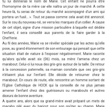
tu lui donneras le nom de Marie. Cet enfant ne pourra être
l’homonyme de ta mère car elle naîtra un jour de marché. A cette
heure-là, tu seras de retour du marché accompagné d’un ami qui
portera un fusil… ». Tout se passa comme cela avait été annoncé.
Sur le cou du nouveau-né, se verra les marques d’un collier. A cause
de cet objet, signe d’une mission particulière à laquelle est dédiée
l’enfant, il sera conseillé aux parents de la faire garder à la
Chefferie.
Au fil des années, Marie va se révéler spéciale par les actes qu’elle
pose, au grand étonnement de son entourage qui pensait que cette
situation était de nature à l’exposer négativement. Marie raconte
qu’alors qu’elle avait six (06) mois, sa mère l’amena chez un
marabout. Celui-ci lui noua des gris-gris autour de la taille. De retour
à la concession paternelle, sa maman constate que ces gris-gris
n’étaient plus sur l’enfant. Elle décide de retourner chez le
marabout. En cours de route, elle rencontre un homme sortant de
l’Eglise Catholique de HOCK qui la conseille de ne plus jamais
amener l’enfant chez des guérisseurs ou marabouts et autres
diseurs de bonne aventure.
A quatre ans, alors que sa grand-mère avait préparé un mets de
macabo pilé avec du haricot pour son goûter au champ, Marie