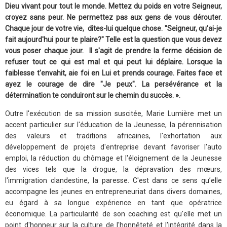
Dieu vivant pour tout le monde. Mettez du poids en votre Seigneur,
croyez sans peur. Ne permettez pas aux gens de vous dérouter.
Chaque jour de votre vie, dites-lui quelque chose. "Seigneur, qu'ai-je
fait aujourd'hui pour te plaire?" Telle est la question que vous devez
vous poser chaque jour. Il s'agit de prendre la ferme décision de
refuser tout ce qui est mal et qui peut lui déplaire. Lorsque la
faiblesse t'envahit, aie foi en Lui et prends courage. Faites face et
ayez le courage de dire "Je peux". La persévérance et la
détermination te conduiront sur le chemin du succès. ».
Outre l'exécution de sa mission suscitée, Marie Lumière met un
accent particulier sur l'éducation de la Jeunesse, la pérennisation
des valeurs et traditions africaines, l'exhortation aux
développement de projets d'entreprise devant favoriser l'auto
emploi, la réduction du chômage et l'éloignement de la Jeunesse
des vices tels que la drogue, la dépravation des mœurs,
l'immigration clandestine, la paresse. C'est dans ce sens qu’elle
accompagne les jeunes en entrepreneuriat dans divers domaines,
eu égard à sa longue expérience en tant que opératrice
économique. La particularité de son coaching est qu'elle met un
point d'honneur sur la culture de l'honnêteté et l'intégrité dans la